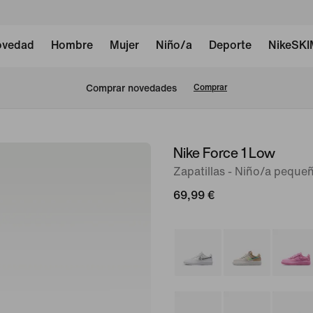
vedad
Hombre
Mujer
Niño/a
Deporte
NikeSK
Comprar novedades
Comprar
Nike Force 1 Low
Imagen
1
Zapatillas - Niño/a peque
de
69,99 €
8