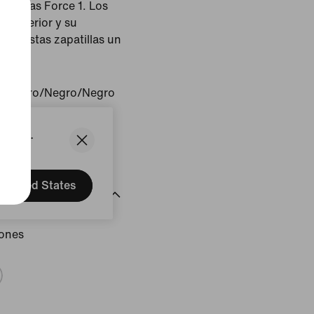
 con las Force 1. Los
e superior y su
 de estas zapatillas un
o/Negro/Negro/Negro
States.
United States
iones