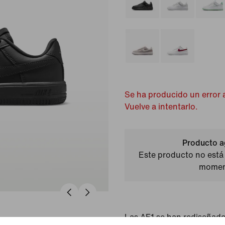
Se ha producido un error a
Vuelve a intentarlo.
Producto a
Este producto no está 
momen
Las AF1 se han rediseñad