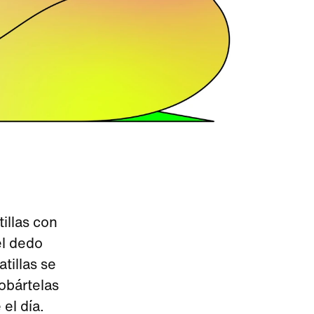
illas con
el dedo
tillas se
obártelas
el día.