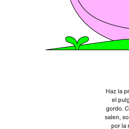
Haz la p
el pul
gordo. C
salen, s
por la