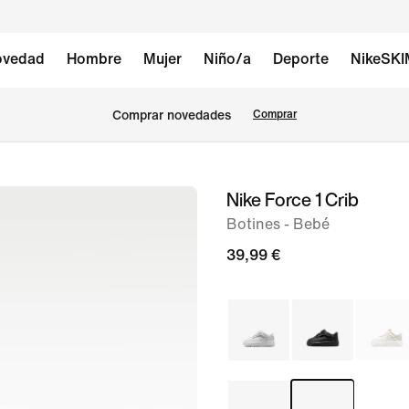
vedad
Hombre
Mujer
Niño/a
Deporte
NikeSK
Comprar novedades
Comprar
Nike Force 1 Crib
Imagen
1
Botines - Bebé
de
39,99 €
6