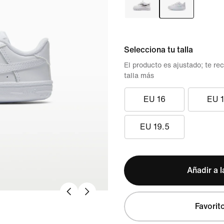
Selecciona tu talla
El producto es ajustado; te 
talla más
EU 16
EU 
EU 19.5
Añadir a l
Favorit