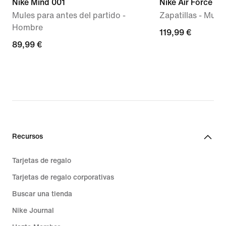
Nike Mind 001
Nike Air Force 1 '
Mules para antes del partido -
Zapatillas - Mujer
Hombre
119,99 €
119,99 €
89,99 €
89,99 €
Recursos
Tarjetas de regalo
Tarjetas de regalo corporativas
Buscar una tienda
Nike Journal