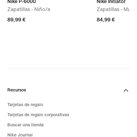
Nike P-6000
Nike Initiator
Zapatillas - Niño/a
Zapatillas - Mujer
89,99 €
89,99 €
84,99 €
84,99 €
Recursos
Tarjetas de regalo
Tarjetas de regalo corporativas
Buscar una tienda
Nike Journal