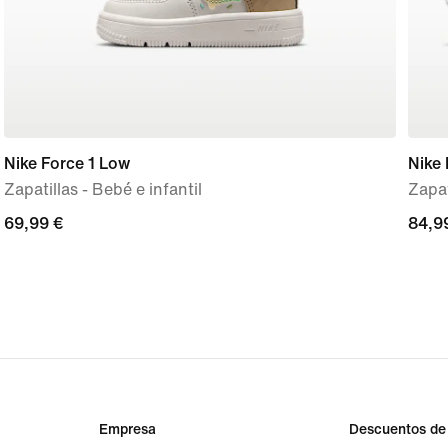
Nike Force 1 Low
Nike 
Zapatillas - Bebé e infantil
Zapat
69,99 €
69,99 €
84,9
84,9
Empresa
Descuentos de