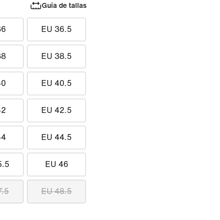
Guía de tallas
36
EU 36.5
38
EU 38.5
40
EU 40.5
42
EU 42.5
44
EU 44.5
5.5
EU 46
7.5
EU 48.5