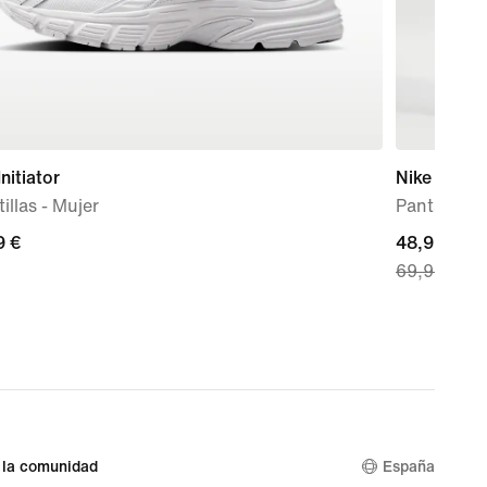
Initiator
Nike Sport
illas - Mujer
Pantalón de
9 €
9 €
current
48,99 €
69,99 €
price
48,99 €,
original
price
69,99 €
 la comunidad
España