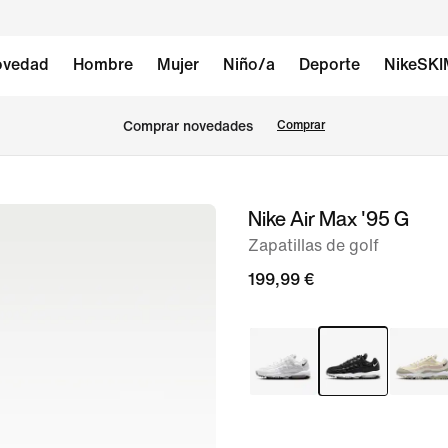
vedad
Hombre
Mujer
Niño/a
Deporte
NikeSK
Comprar novedades
Comprar
Nike Air Max '95 G
Imagen
1
Zapatillas de golf
de
199,99 €
9