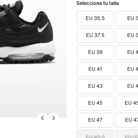
Selecciona tu talla
EU 35.5
EU 
EU 37.5
EU 
EU 39
EU 
EU 41
EU 
EU 43
EU 
EU 45
EU 4
EU 47
EU 4
EU 49.5
EU 5