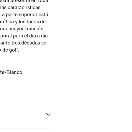
r está presente en toda
has características
La parte superior está
tética y los tacos de
una mayor tracción.
oral para el día a día
rante tres décadas se
 de golf.
te/Blanco