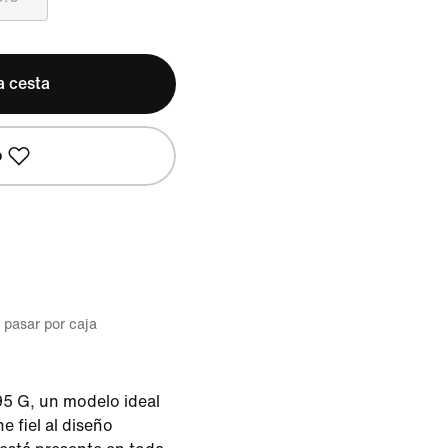
a cesta
o
l pasar por caja
95 G, un modelo ideal
e fiel al diseño