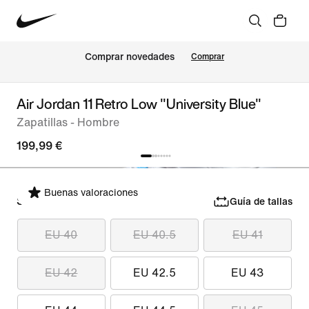
Comprar novedades
Comprar
Air Jordan 11 Retro Low "University Blue"
Zapatillas - Hombre
199,99 €
Buenas valoraciones
Selecciona tu talla
Guía de tallas
EU 40
EU 40.5
EU 41
EU 42
EU 42.5
EU 43