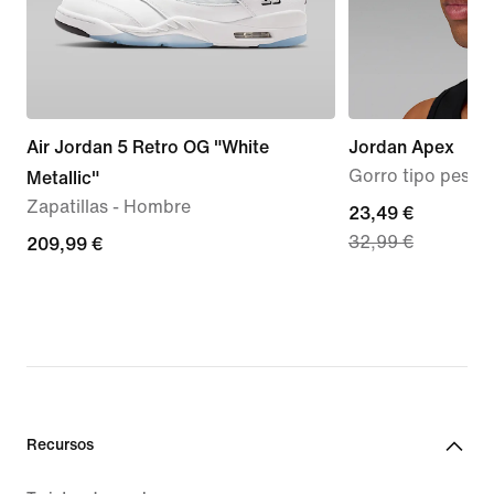
Air Jordan 5 Retro OG "White
Jordan Apex
Gorro tipo pesca
Metallic"
Zapatillas - Hombre
current
23,49 €
32,99 €
209,99 €
209,99 €
price
23,49 €,
original
price
32,99 €
Recursos