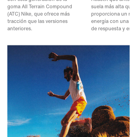
goma All Terrain Compound
suela más alta que
(ATC) Nike, que ofrece más
proporciona un ret
tracción que las versiones
energía con una se
anteriores.
de respuesta y esta