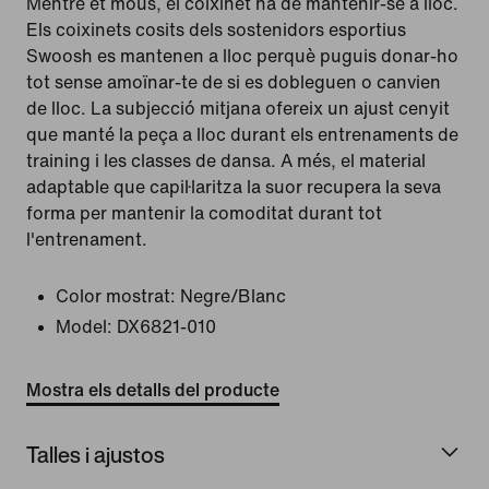
Mentre et mous, el coixinet ha de mantenir-se a lloc.
Els coixinets cosits dels sostenidors esportius
Swoosh es mantenen a lloc perquè puguis donar-ho
tot sense amoïnar-te de si es dobleguen o canvien
de lloc. La subjecció mitjana ofereix un ajust cenyit
que manté la peça a lloc durant els entrenaments de
training i les classes de dansa. A més, el material
adaptable que capil·laritza la suor recupera la seva
forma per mantenir la comoditat durant tot
l'entrenament.
Color mostrat:
Negre/Blanc
Model:
DX6821-010
Mostra els detalls del producte
Talles i ajustos