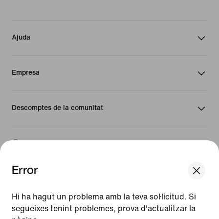
Ajuda
Empresa
Descomptes de la comunitat
Espanya
Error
©
2026
Nike, Inc. Tots els drets reservats
We think you are in United States.
Guies
Update your location?
Hi ha hagut un problema amb la teva sol·licitud. Si
Condicions d'ús
segueixes tenint problemes, prova d'actualitzar la
Condicions de venda