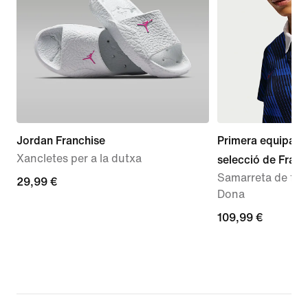
Jordan Franchise
Primera equipaci
Xancletes per a la dutxa
selecció de Fran
Samarreta de futb
29,99 €
29,99 €
Dona
109,99 €
109,99 €