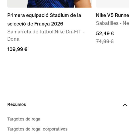
Primera equipació Stadium de la
Nike V5 Runner 
Sabatilles - Nen/
selecció de França 2026
Samarreta de futbol Nike Dri-FIT -
current
52,49 €
Dona
74,99 €
price
109,99 €
109,99 €
52,49 €,
original
price
74,99 €
Recursos
Targetes de regal
Targetes de regal corporatives