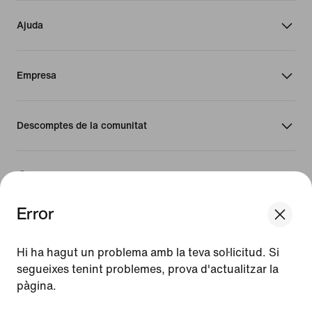
Ajuda
Empresa
Descomptes de la comunitat
Espanya
Error
©
2026
Nike, Inc. Tots els drets reservats
Guies
Hi ha hagut un problema amb la teva sol·licitud. Si
Condicions d'ús
segueixes tenint problemes, prova d'actualitzar la
Condicions de venda
pàgina.
Informació de l'empresa
Política de privadesa i galetes