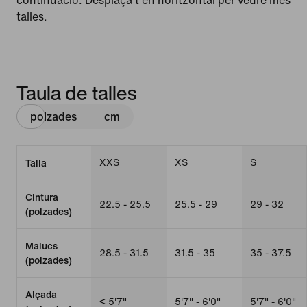
continuació. Desplaça't en horitzontal per veure més
talles.
Taula de talles
polzades
cm
XXS
XS
S
Talla
Cintura
22.5 - 25.5
25.5 - 29
29 - 32
(polzades)
Malucs
28.5 - 31.5
31.5 - 35
35 - 37.5
(polzades)
Alçada
< 5'7"
5'7" - 6'0"
5'7" - 6'0"