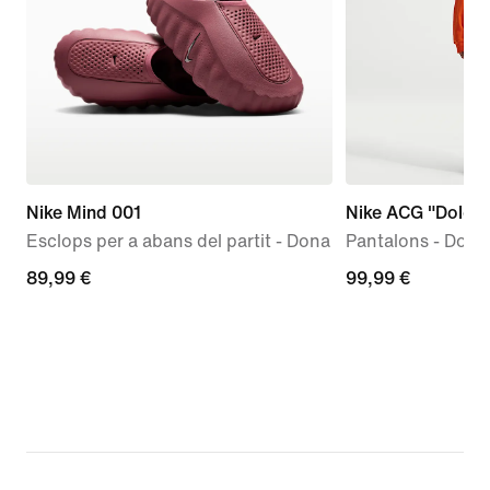
Nike Mind 001
Nike ACG "Dolomi
Esclops per a abans del partit - Dona
Pantalons - Dona
89,99 €
89,99 €
99,99 €
99,99 €