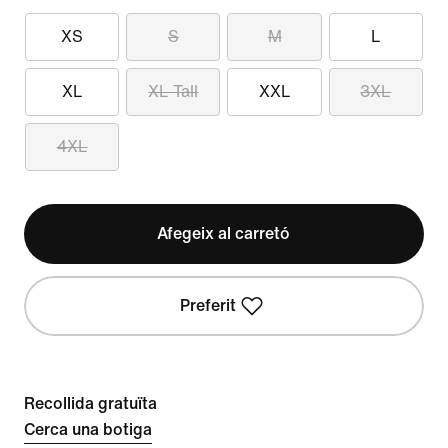
XS
S
M
L
XL
XL Tall
XXL
3XL
4XL
Afegeix al carretó
Preferit
Recollida gratuïta
Cerca una botiga