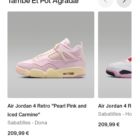
També Et Pot Agradar
Air Jordan 4 Retro "Pearl Pink and
Air Jordan 4 Ret
Sabatilles - Hom
Iced Carmine"
Sabatilles - Dona
209,99 €
209,99 €
209,99 €
209,99 €