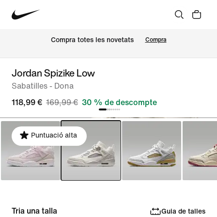
Compra totes les novetats
Compra
Jordan Spizike Low
Sabatilles - Dona
118,99 €
169,99 €
30 % de descompte
Puntuació alta
Tria una talla
Guia de talles