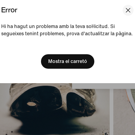
Error
Hi ha hagut un problema amb la teva sol·licitud. Si
segueixes tenint problemes, prova d'actualitzar la pàgina.
[ Code: D1B61E47 ]
We think you are in United 
Update your location?
Mostra el carretó
Espanya