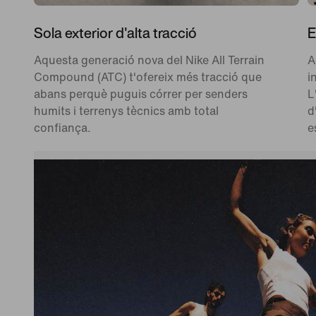
Sola exterior d'alta tracció
E
Aquesta generació nova del Nike All Terrain
A
Compound (ATC) t'ofereix més tracció que
i
abans perquè puguis córrer per senders
L
humits i terrenys tècnics amb total
d
confiança.
e