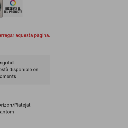
arregar aquesta pàgina.
sgotat.
stà disponible en
moments
rizon/Platejat
hantom