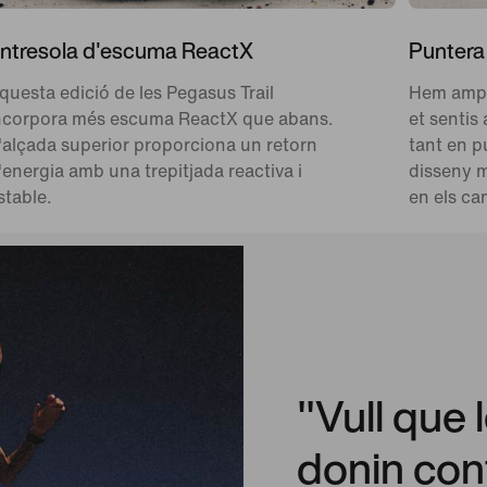
ntresola d'escuma ReactX
Puntera
questa edició de les Pegasus Trail
Hem ampli
ncorpora més escuma ReactX que abans.
et sentis
'alçada superior proporciona un retorn
tant en 
'energia amb una trepitjada reactiva i
disseny m
stable.
en els ca
"Vull que 
donin conf