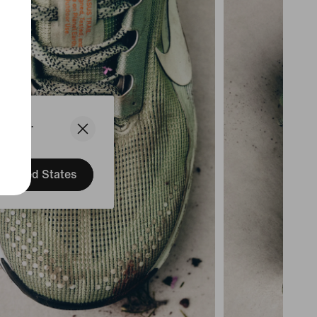
States.
United States