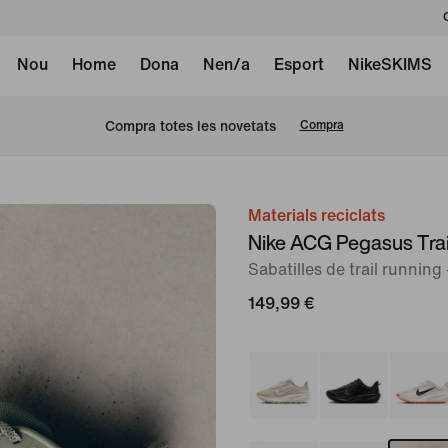
Nou
Home
Dona
Nen/a
Esport
NikeSKIMS
Compra totes les novetats
Compra
Materials reciclats
Imatge
Nike ACG Pegasus Trai
1
Sabatilles de trail running
de
10
149,99 €