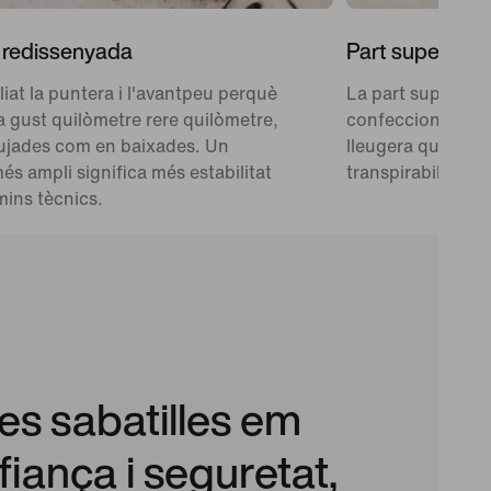
 redissenyada
Part superior 
at la puntera i l'avantpeu perquè
La part superior,
 a gust quilòmetre rere quilòmetre,
confeccionada a
pujades com en baixades. Un
lleugera que comb
és ampli significa més estabilitat
transpirabilitat.
mins tècnics.
les sabatilles em
iança i seguretat,