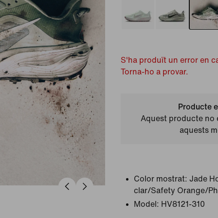
S'ha produït un error en c
Torna-ho a provar.
Producte e
Aquest producte no e
aquests 
Color mostrat:
Jade Ho
clar/Safety Orange/P
Model:
HV8121-310