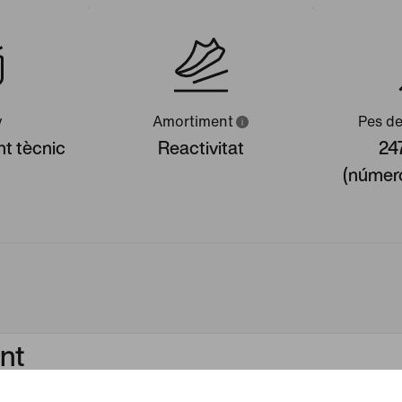
y
Amortiment
Pes de
 tècnic
Reactivitat
247
(númer
nt