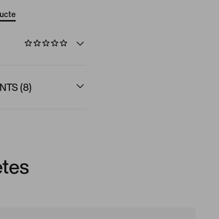
ducte
TS (8)
etes