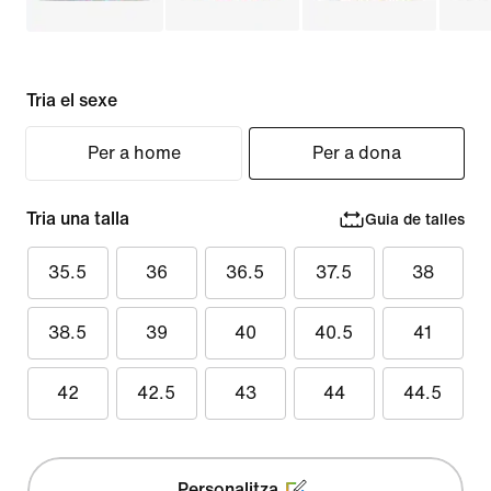
Tria el sexe
Per a home
Per a dona
Tria una talla
Guia de talles
35.5
36
36.5
37.5
38
38.5
39
40
40.5
41
42
42.5
43
44
44.5
Personalitza