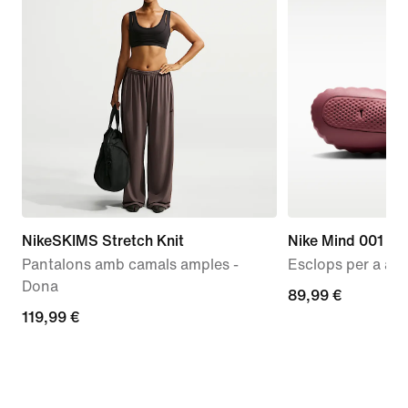
NikeSKIMS Stretch Knit
Nike Mind 001
Pantalons amb camals amples -
Esclops per a aba
Dona
89,99 €
89,99 €
119,99 €
119,99 €