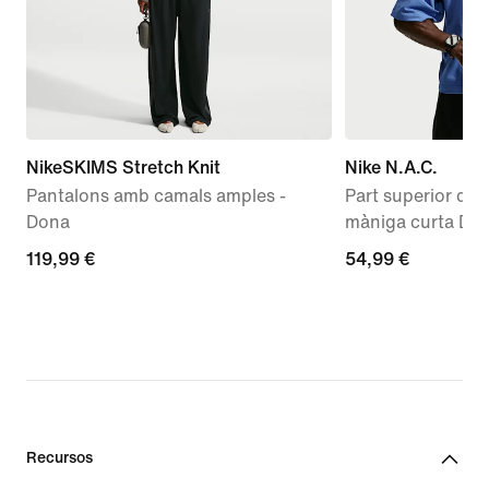
NikeSKIMS Stretch Knit
Nike N.A.C.
Pantalons amb camals amples -
Part superior d'
Dona
màniga curta Dri
119,99 €
119,99 €
54,99 €
54,99 €
Recursos