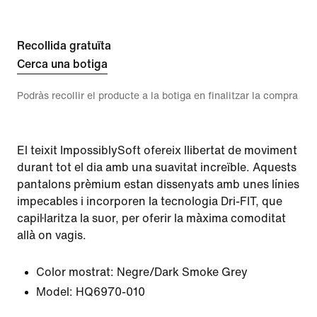
Recollida gratuïta
Cerca una botiga
Podràs recollir el producte a la botiga en finalitzar la compra
El teixit ImpossiblySoft ofereix llibertat de moviment
durant tot el dia amb una suavitat increïble. Aquests
pantalons prèmium estan dissenyats amb unes línies
impecables i incorporen la tecnologia Dri-FIT, que
capil·laritza la suor, per oferir la màxima comoditat
allà on vagis.
Color mostrat:
Negre/Dark Smoke Grey
Model:
HQ6970-010