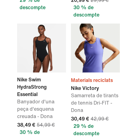
29 % de
20,99 €
29,99 €
descompte
30 % de
descompte
Nike Swim
Materials reciclats
HydraStrong
Nike Victory
Essential
Samarreta de tirants
Banyador d'una
de tennis Dri-FIT -
peça d'esquena
Dona
creuada - Dona
30,49 €
42,99 €
38,49 €
54,99 €
29 % de
30 % de
descompte