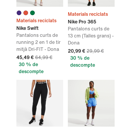
Materials reciclats
Materials reciclats
Nike Pro 365
Nike Swift
Pantalons curts de
Pantalons curts de
13 cm (Talles grans) -
running 2 en 1 de tir
Dona
mitjà Dri-FIT - Dona
20,99 €
29,99 €
45,49 €
64,99 €
30 % de
30 % de
descompte
descompte