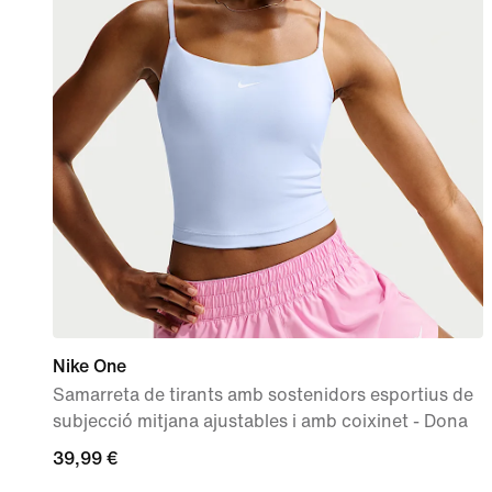
Nike One
Samarreta de tirants amb sostenidors esportius de
subjecció mitjana ajustables i amb coixinet - Dona
39,99 €
39,99 €