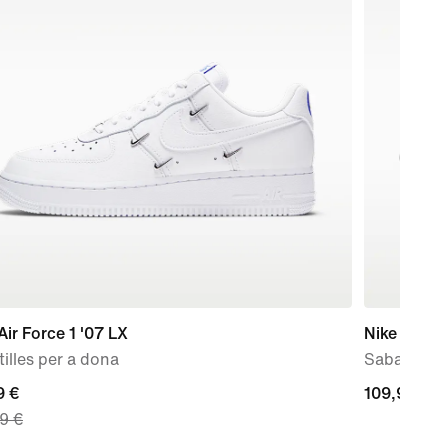
Air Force 1 '07 LX
Nike Motiv
illes per a dona
Sabatilles
nt
9 €
109,99 €
109,99 €
9 €