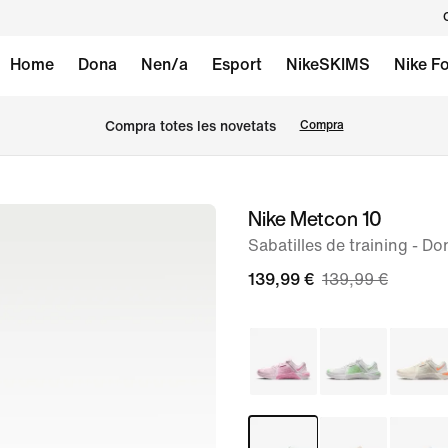
Home
Dona
Nen/a
Esport
NikeSKIMS
Nike Fo
Compra totes les novetats
Compra
Nike Metcon 10
Imatge
1
Sabatilles de training - Do
de
139,99 €
139,99 €
9