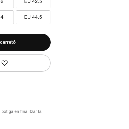
42
EU 42.5
44
EU 44.5
 carretó
 botiga en finalitzar la