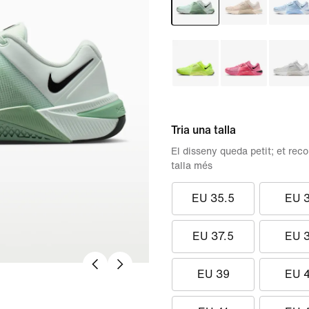
Tria una talla
El disseny queda petit; et re
talla més
EU 35.5
EU 
EU 37.5
EU 
EU 39
EU 