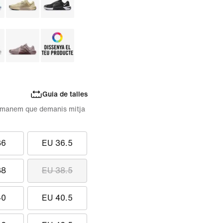
Guia de talles
comanem que demanis mitja
36
EU 36.5
38
EU 38.5
40
EU 40.5