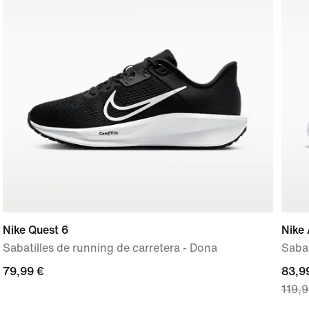
Nike Quest 6
Nike 
Sabatilles de running de carretera - Dona
Sabat
79,99 €
79,99 €
curre
83,9
119,9
price