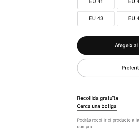
EU 41
EU 
EU 43
EU 
Afegeix al
Preferit
Recollida gratuïta
Cerca una botiga
Podràs recollir el producte a la
compra