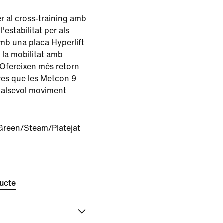
er al cross-training amb
'estabilitat per als
mb una placa Hyperlift
n la mobilitat amb
 Ofereixen més retorn
res que les Metcon 9
ualsevol moviment
Green/Steam/Platejat
ducte