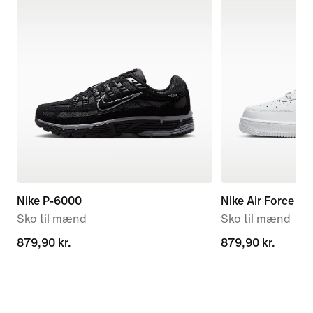
Nike P-6000
Nike Air Force 1 '
Sko til mænd
Sko til mænd
879,90 kr.
879,90 kr.
879,90 kr.
879,90 kr.