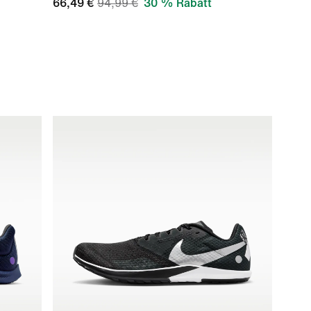
66,49 €
94,99 €
30 % Rabatt