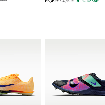
66,49 €
94,99 €
30 % Rabatt