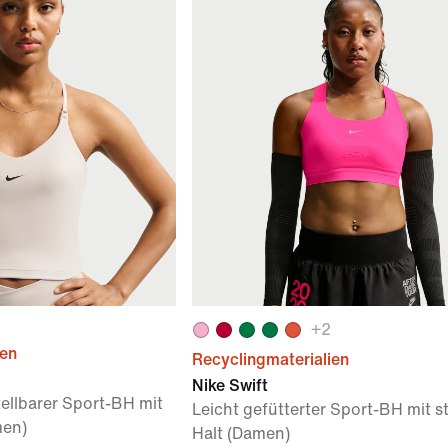
+
2
ien
Recyclingmaterialien
Nike Swift
tellbarer Sport-BH mit
Leicht gefütterter Sport-BH mit 
men)
Halt (Damen)