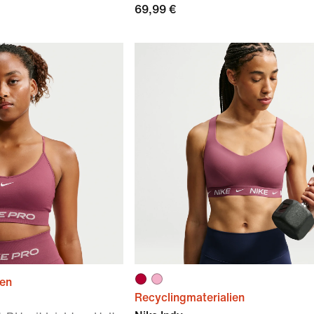
69,99 €
ien
Recyclingmaterialien