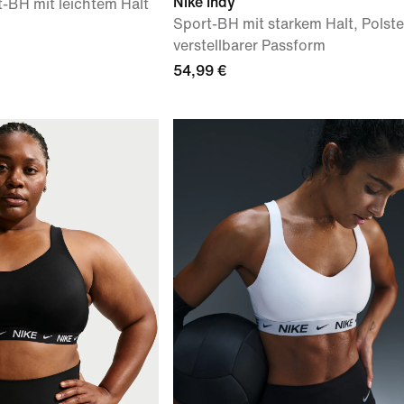
Nike Indy
t-BH mit leichtem Halt
Sport-BH mit starkem Halt, Polst
verstellbarer Passform
54,99 €