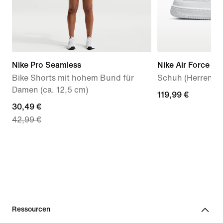
Nike Pro Seamless
Nike Air Force 1 '
Bike Shorts mit hohem Bund für
Schuh (Herren)
Damen (ca. 12,5 cm)
119,99 €
119,99 €
current
30,49 €
42,99 €
price
30,49 €,
original
price
42,99 €
Ressourcen