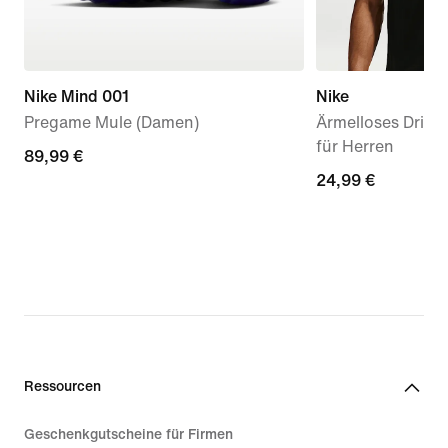
Nike Mind 001
Nike
Pregame Mule (Damen)
Ärmelloses Dri-FI
für Herren
89,99 €
89,99 €
24,99 €
24,99 €
Ressourcen
Geschenkgutscheine für Firmen