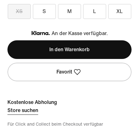
XS
S
M
L
XL
An der Kasse verfügbar.
Klarna
In den Warenkorb
Favorit
Kostenlose Abholung
Store suchen
Für Click and Collect beim Checkout verfügbar