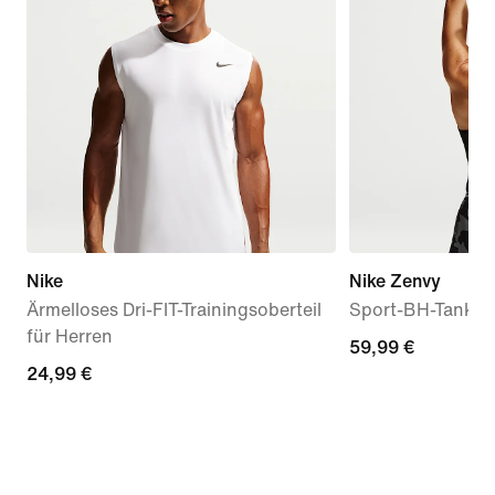
Nike
Nike Zenvy
Ärmelloses Dri-FIT-Trainingsoberteil
Sport-BH-Tanktop
für Herren
59,99 €
59,99 €
24,99 €
24,99 €