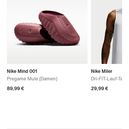
Nike Mind 001
Nike Miler
Pregame Mule (Damen)
Dri-FIT-Lauf-Tank
89,99 €
89,99 €
29,99 €
29,99 €