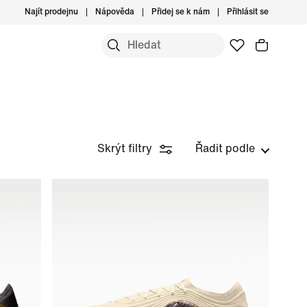
Najít prodejnu
Nápověda
Přidej se k nám
Přihlásit se
Skrýt filtry
Řadit podle