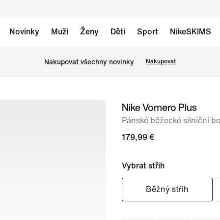
Novinky
Muži
Ženy
Děti
Sport
NikeSKIMS
Nakupovat všechny novinky
Nakupovat
Nike Vomero Plus
obrázek
1
Pánské běžecké silniční b
ze
179,99 €
8
Vybrat střih
Běžný střih