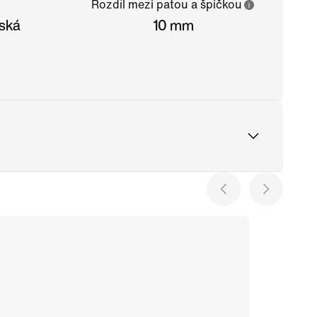
Rozdíl mezi patou a špičkou
ská
10 mm