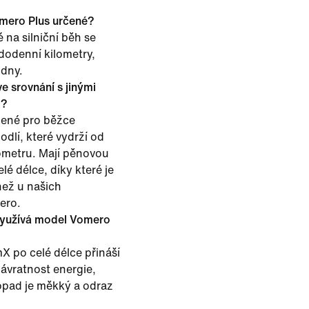
omero Plus určené?
 na silniční běh se
dodenní kilometry,
dny.
e srovnání s jinými
o?
čené pro běžce
odlí, které vydrží od
ometru. Mají pěnovou
 délce, díky které je
než u našich
ero.
využívá model Vomero
 po celé délce přináší
návratnost energie,
dopad je měkký a odraz