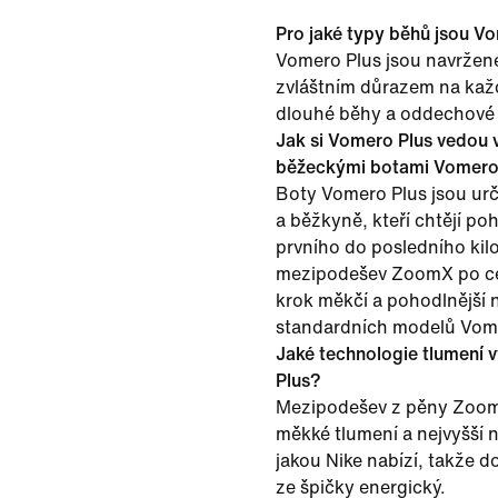
Pro jaké typy běhů jsou V
Vomero Plus jsou navržené
zvláštním důrazem na kaž
dlouhé běhy a oddechové 
Jak si Vomero Plus vedou v
běžeckými botami Vomer
Boty Vomero Plus jsou ur
a běžkyně, kteří chtějí poh
prvního do posledního kil
mezipodešev ZoomX po celé
krok měkčí a pohodlnější 
standardních modelů Vom
Jaké technologie tlumení 
Plus?
Mezipodešev z pěny ZoomX
měkké tlumení a nejvyšší 
jakou Nike nabízí, takže 
ze špičky energický.