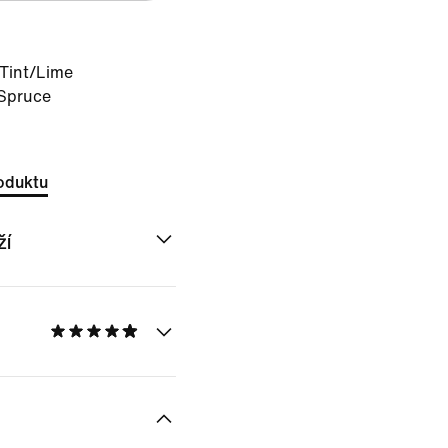
 Tint/Lime
 Spruce
oduktu
ží