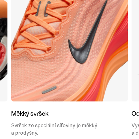
Měkký svršek
Od
Svršek ze speciální síťoviny je měkký
Vy
a prodyšný.
a d