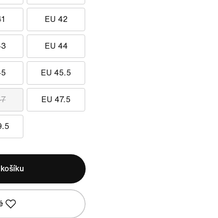
41
EU 42
43
EU 44
45
EU 45.5
47
EU 47.5
9.5
 košíku
é