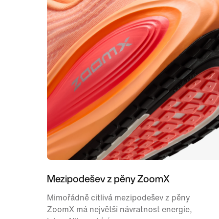
Mezipodešev z pěny ZoomX
Mimořádně citlivá mezipodešev z pěny
ZoomX má největší návratnost energie,