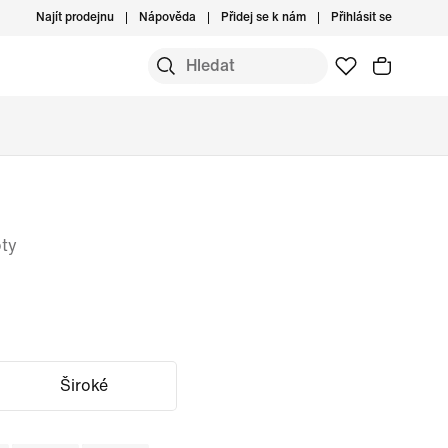
Najít prodejnu
Nápověda
Přidej se k nám
Přihlásit se
oty
Široké