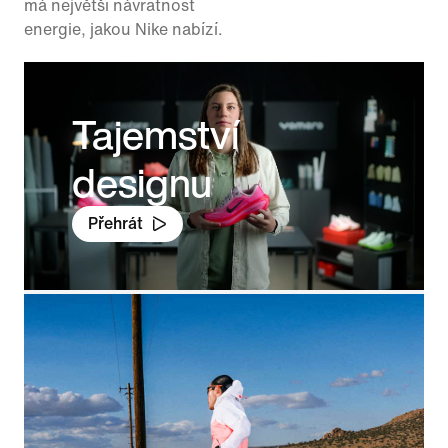
má největší návratnost
energie, jakou Nike nabízí.
Tajemství
designu
Přehrát