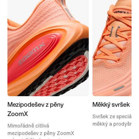
Mezipodešev z pěny
Měkký svršek
ZoomX
Svršek ze speciální 
měkký a prodyšný.
Mimořádně citlivá
mezipodešev z pěny ZoomX