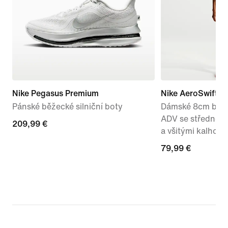
Nike Pegasus Premium
Nike AeroSwift
Pánské běžecké silniční boty
Dámské 8cm běžec
ADV se středně 
209,99 €
209,99 €
a všitými kalhotk
79,99 €
79,99 €