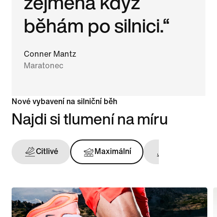
zejména když
běhám po silnici.“
Conner Mantz
Maratonec
Nové vybavení na silniční běh
Najdi si tlumení na míru
Citlivé
Maximální
Opora