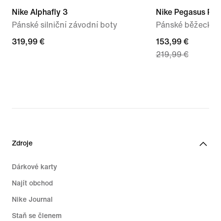
Nike Alphafly 3
Nike Pegasus Pr
Pánské silniční závodní boty
Pánské běžecké si
319,99 €
319,99 €
current
153,99 €
219,99 €
price
153,99 €,
original
price
219,99 €
Zdroje
Dárkové karty
Najít obchod
Nike Journal
Staň se členem