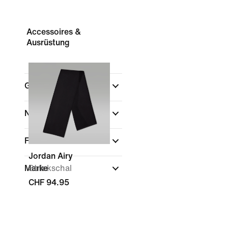
Accessoires &
Ausrüstung
Geschlecht
Nach Preis anzeigen
Farbe
Jordan Airy
Marke
Strickschal
CHF 94.95