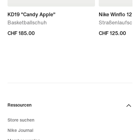
KD19 "Candy Apple"
Nike Winflo 12
Basketballschuh
Straßenlaufschu
CHF 185.00
CHF 185.00
CHF 125.00
CHF 125.00
Ressourcen
Store suchen
Nike Journal