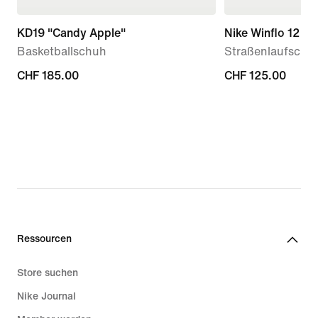
KD19 "Candy Apple"
Nike Winflo 12
Basketballschuh
Straßenlaufschu
CHF 185.00
CHF 185.00
CHF 125.00
CHF 125.00
Ressourcen
Store suchen
Nike Journal