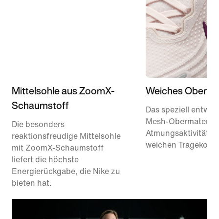
Mittelsohle aus ZoomX-
Weiches Obermat
Schaumstoff
Das speziell entwick
Mesh-Obermaterial 
Die besonders
Atmungsaktivität u
reaktionsfreudige Mittelsohle
weichen Tragekomfo
mit ZoomX-Schaumstoff
liefert die höchste
Energierückgabe, die Nike zu
bieten hat.