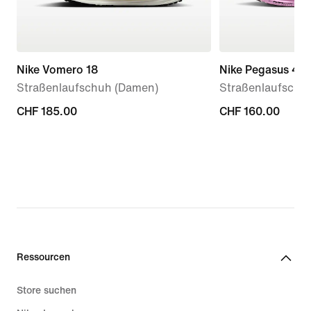
Nike Vomero 18
Nike Pegasus 42
Straßenlaufschuh (Damen)
Straßenlaufschu
CHF 185.00
CHF 185.00
CHF 160.00
CHF 160.00
Ressourcen
Store suchen