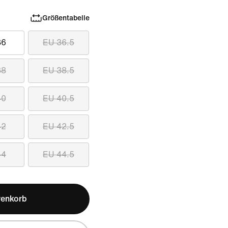
Größentabelle
36
EU 36.5
38
EU 38.5
40
EU 40.5
42
EU 42.5
44
EU 44.5
renkorb