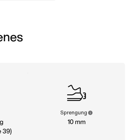
enes
Sprengung
 g
10 mm
 39)