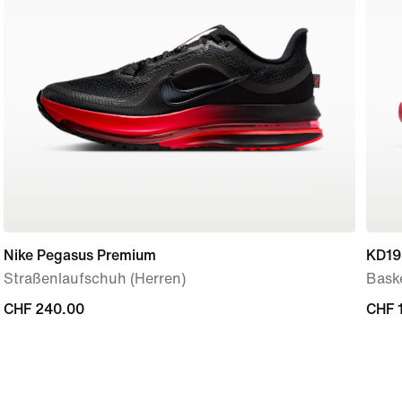
Nike Pegasus Premium
KD19
Straßenlaufschuh (Herren)
Bask
CHF 240.00
CHF 240.00
CHF 
CHF 