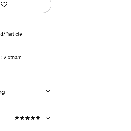
ed/Particle
: Vietnam
ng