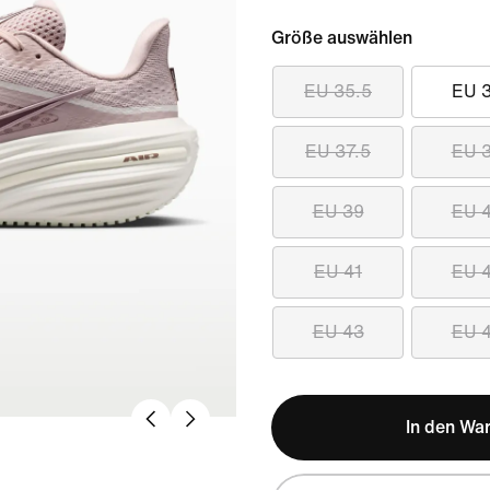
Größe auswählen
EU 35.5
EU 
EU 37.5
EU 
EU 39
EU 
EU 41
EU 
EU 43
EU 
In den Wa