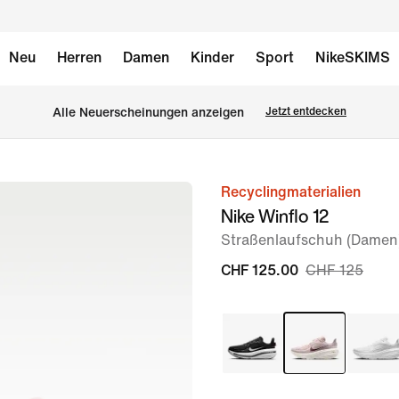
Neu
Herren
Damen
Kinder
Sport
NikeSKIMS
Alle Neuerscheinungen anzeigen
Jetzt entdecken
Recyclingmaterialien
Bild 1
Nike Winflo 12
von
Straßenlaufschuh (Damen
8
CHF 125.00
CHF 125