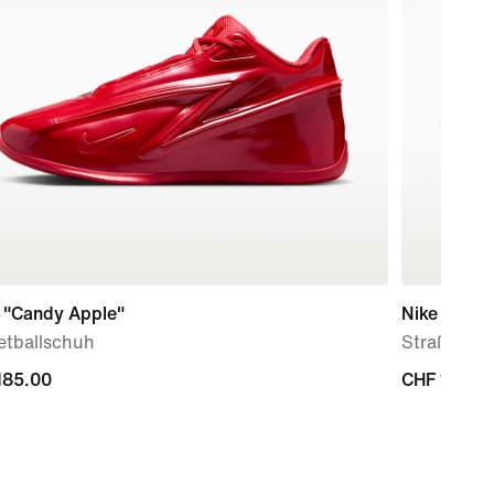
 "Candy Apple"
Nike Winflo
etballschuh
Straßenla
185.00
185.00
CHF 125.0
CHF 125.0