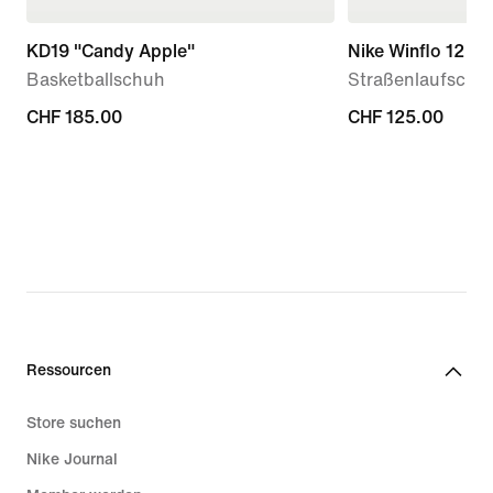
KD19 "Candy Apple"
Nike Winflo 12
Basketballschuh
Straßenlaufschu
CHF 185.00
CHF 185.00
CHF 125.00
CHF 125.00
Ressourcen
Store suchen
Nike Journal