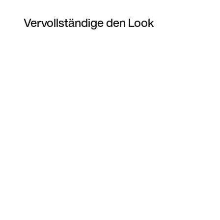
Vervollständige den Look
Item 3 of 18
Modell anzeigen