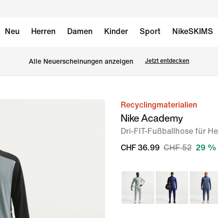
Neu
Herren
Damen
Kinder
Sport
NikeSKIMS
Alle Neuerscheinungen anzeigen
Jetzt entdecken
Recyclingmaterialien
Bild 1
Nike Academy
von
Dri-FIT-Fußballhose für H
6
CHF 36.99
CHF 52
29 % 