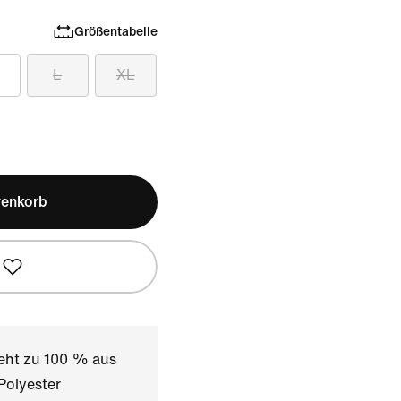
Größentabelle
L
XL
renkorb
teht zu 100 % aus
Polyester