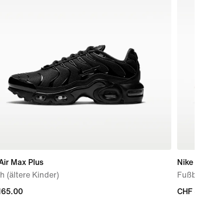
Air Max Plus
Nike Phant
 (ältere Kinder)
Fußballsch
165.00
165.00
CHF 310.0
CHF 310.0