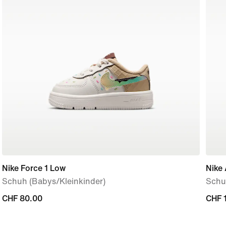
Nike Force 1 Low
Nike 
Schuh (Babys/Kleinkinder)
Schuh
CHF 80.00
CHF 80.00
CHF 
CHF 