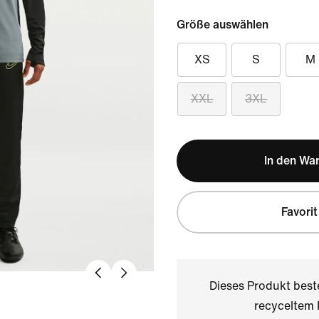
Größe auswählen
XS
S
M
XXL
3XL
In den Wa
Favorit
Dieses Produkt bes
recyceltem 