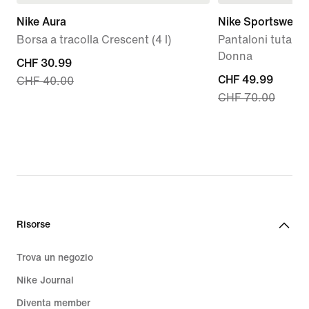
Nike Aura
Nike Sportswear 
Borsa a tracolla Crescent (4 l)
Pantaloni tuta ove
Donna
current
CHF 30.99
current
CHF 49.99
CHF 40.00
price
CHF 70.00
price
CHF
CHF
30.99,
49.99,
original
original
price
price
CHF
CHF
40.00
70.00
Risorse
Trova un negozio
Nike Journal
Diventa member