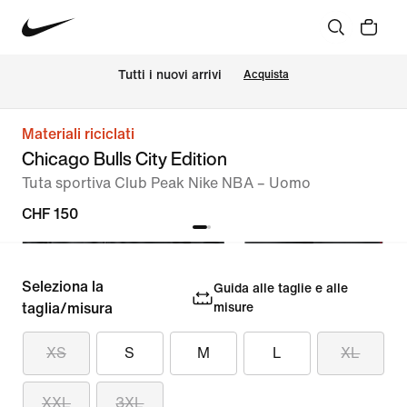
Tutti i nuovi arrivi
Acquista
Materiali riciclati
Chicago Bulls City Edition
Tuta sportiva Club Peak Nike NBA – Uomo
CHF 150
Seleziona la
Guida alle taglie e alle
taglia/misura
misure
XS
S
M
L
XL
XXL
3XL