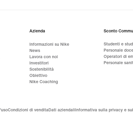
origi
price
CHF
119.
Azienda
Sconto Commu
Studenti e stu
Informazioni su Nike
Personale doc
News
Operatori di e
a
Lavora con noi
Personale sani
Investitori
Sostenibilità
Obiettivo
Nike Coaching
'uso
Condizioni di vendita
Dati aziendali
Informativa sulla privacy e su