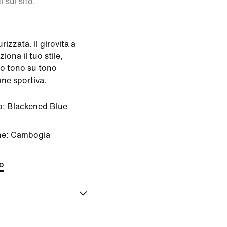
i sul sito.
izzata. Il girovita a
iona il tuo stile,
to tono su tono
ione sportiva.
o:
Blackened Blue
ine: Cambogia
to