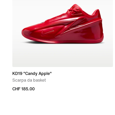
KD19 "Candy Apple"
Scarpa da basket
CHF
CHF 185.00
185.00