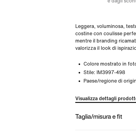
e dagli scont
Leggera, voluminosa, testur
costine con coulisse perfez
mentre il branding ricama
valorizza il look di ispiraz
Colore mostrato in fot
Stile:
IM3997-498
Paese/regione di orig
Visualizza dettagli prodot
Taglia/misura e fit