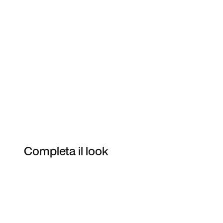
Completa il look
Item 3 of 6
Acquista il modello