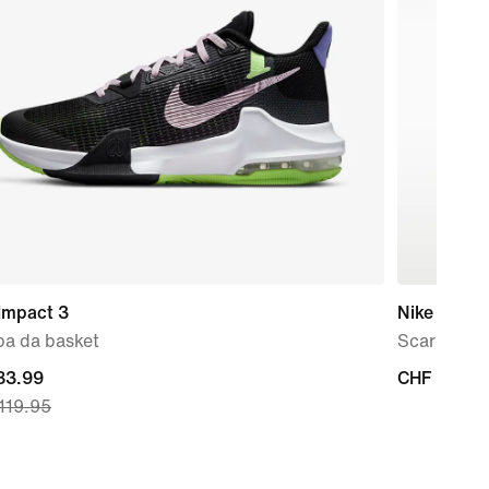
Impact 3
Nike Force
pa da basket
Scarpa – 
nt
83.99
CHF
CHF 94.95
119.95
94.95
9,