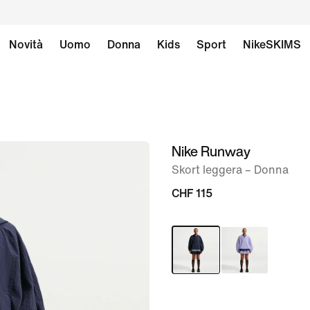
Novità
Uomo
Donna
Kids
Sport
NikeSKIMS
Nike Runway
immagine
1
Skort leggera – Donna
di
CHF 115
7