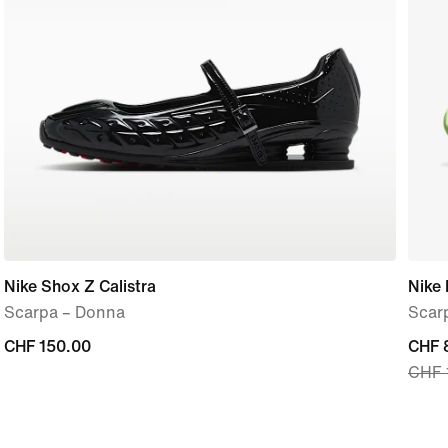
Nike Shox Z Calistra
Nike 
Scarpa – Donna
Scar
CHF
CHF 150.00
curre
CHF 
CHF 
150.00
price
CHF
83.9