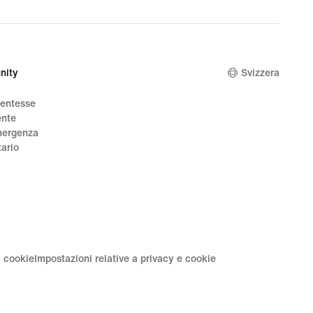
nal
95
nity
Svizzera
dentesse
ente
mergenza
tario
i cookie
Impostazioni relative a privacy e cookie