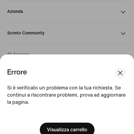
Azienda
Sconto Community
Svizzera
Errore
©
2026
Nike, Inc. Tutti i diritti riservati
We think you are in United States.
Guide
Update your location?
Si è verificato un problema con la tua richiesta. Se
Condizioni d'uso
continui a riscontrare problemi, prova ad aggiornare
Condizioni di vendita
Dati aziendali
la pagina.
Svizzera
United States
Informativa sulla privacy e sui cookie
[ Code: D1B61E47 ]
Impostazioni relative a privacy e cookie
Visualizza carrello