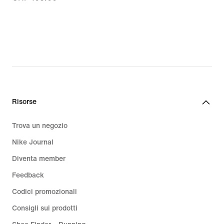
160.00
CHF
73.99,
original
price
CHF
105.00
Risorse
Trova un negozio
Nike Journal
Diventa member
Feedback
Codici promozionali
Consigli sui prodotti