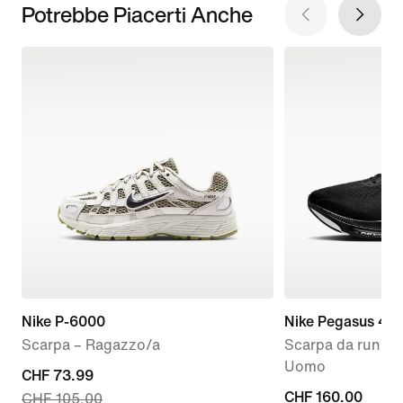
Potrebbe Piacerti Anche
Nike P-6000
Nike Pegasus 42
Scarpa – Ragazzo/a
Scarpa da running
Uomo
current
CHF 73.99
CHF
CHF 160.00
CHF 105.00
price