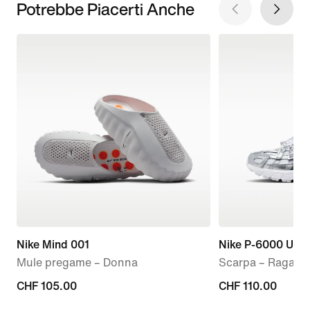
Potrebbe Piacerti Anche
Nike Mind 001
Nike P-6000 Utili
Mule pregame – Donna
Scarpa – Ragazz
CHF
CHF 105.00
CHF
CHF 110.00
105.00
110.00