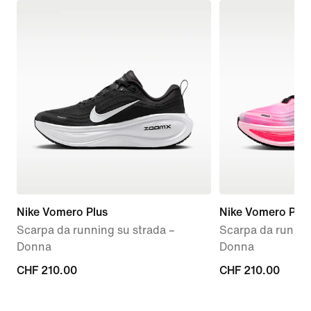
Nike Vomero Plus
Nike Vomero Plus
Scarpa da running su strada –
Scarpa da runnin
Donna
Donna
CHF
CHF 210.00
CHF
CHF 210.00
210.00
210.00