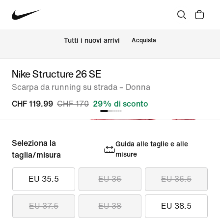
Tutti i nuovi arrivi
Acquista
Nike Structure 26 SE
Scarpa da running su strada – Donna
CHF 119.99
CHF 170
29% di sconto
Seleziona la
Guida alle taglie e alle
taglia/misura
misure
EU 35.5
EU 36
EU 36.5
EU 37.5
EU 38
EU 38.5