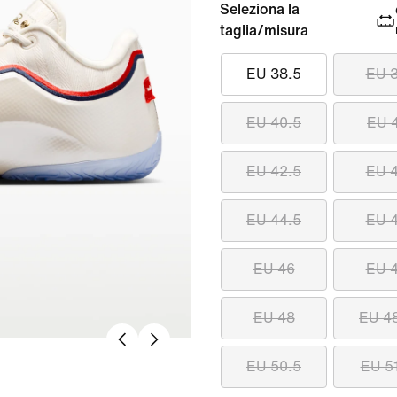
Seleziona la
taglia/misura
EU 38.5
EU 
EU 40.5
EU 
EU 42.5
EU 
EU 44.5
EU 
EU 46
EU 
EU 48
EU 4
EU 50.5
EU 5