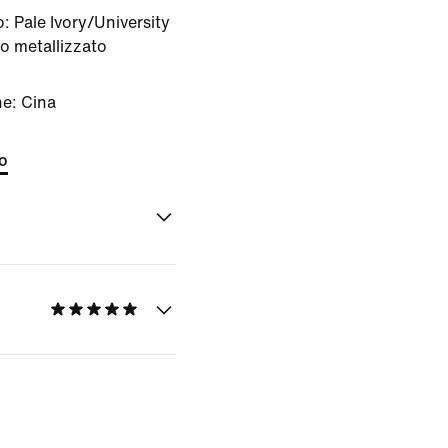
o:
Pale Ivory/University
 metallizzato
ne: Cina
to