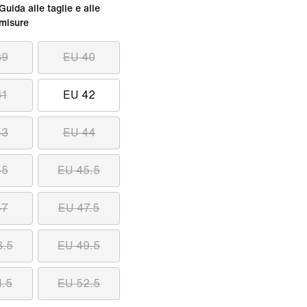
Guida alle taglie e alle
misure
39
EU 40
41
EU 42
43
EU 44
45
EU 45.5
47
EU 47.5
8.5
EU 49.5
1.5
EU 52.5