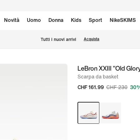
Novità
Uomo
Donna
Kids
Sport
NikeSKIMS
Tutti i nuovi arrivi
Acquista
LeBron XXIII "Old Glor
immagine
1
Scarpa da basket
di
CHF 161.99
CHF 230
30%
16