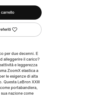
 carrello
eferiti
co per due decenni. E
 alleggerire il carico?
eattività e leggerezza
hiuma ZoomX elastica a
er le esigenze di alta
o. Questa LeBron XXIII
on come portabandiera,
a sua nazione come