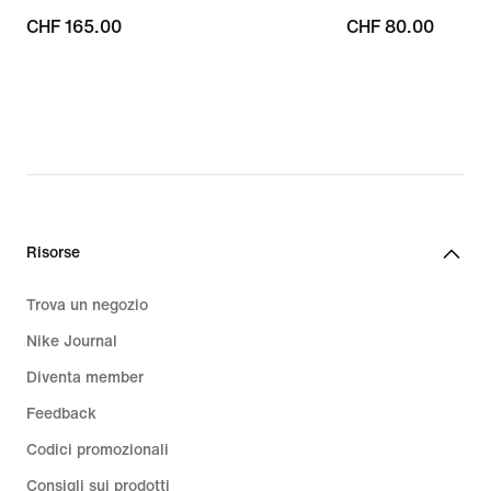
CHF
CHF 165.00
CHF
CHF 80.00
165.00
80.00
Risorse
Trova un negozio
Nike Journal
Diventa member
Feedback
Codici promozionali
Consigli sui prodotti