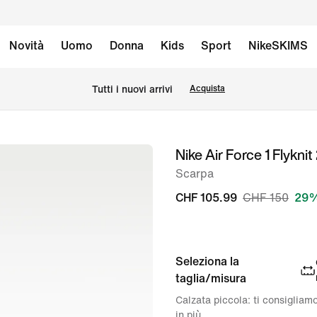
Novità
Uomo
Donna
Kids
Sport
NikeSKIMS
Tutti i nuovi arrivi
Acquista
Nike Air Force 1 Flyknit
immagine
1
Scarpa
di
CHF 105.99
CHF 150
29%
6
Seleziona la
taglia/misura
Calzata piccola: ti consigliam
in più