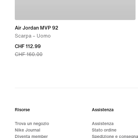
Air Jordan MVP 92
Scarpa – Uomo
current
CHF 112.99
CHF 160.00
price
CHF
112.99,
original
price
CHF
160.00
Risorse
Assistenza
Trova un negozio
Assistenza
Nike Journal
Stato ordine
Diventa member
Spedizione e consegn