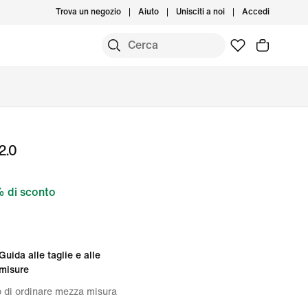
Trova un negozio
Aiuto
Unisciti a noi
Accedi
 2.0
 di sconto
Guida alle taglie e alle
misure
o di ordinare mezza misura