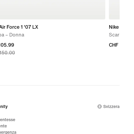
Air Force 1 '07 LX
Nike Air Ma
pa – Donna
Scarpa – 
nt
105.99
CHF
CHF 220.0
150.00
220.00
99,
nal
00
nity
Svizzera
dentesse
ente
mergenza