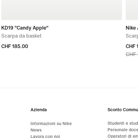
KD19 "Candy Apple"
Nike 
Scarpa da basket
Scar
CHF
CHF 185.00
curre
CHF 
CHF 
185.00
price
CHF
105.
origi
price
CHF
150.
Azienda
Sconto Commu
Studenti e stu
Informazioni su Nike
Personale doc
News
Operatori di e
a
Lavora con noi