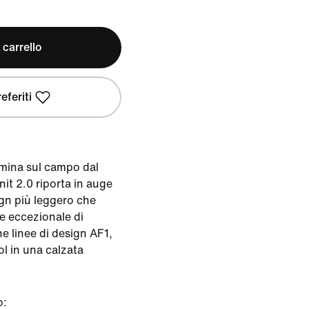
 carrello
eferiti
omina sul campo dal
nit 2.0 riporta in auge
ign più leggero che
 eccezionale di
he linee di design AF1,
ol in una calzata
o: