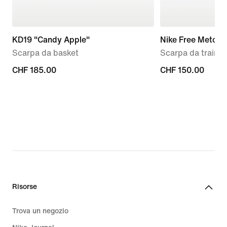
KD19 "Candy Apple"
Nike Free Metcon
Scarpa da basket
Scarpa da traini
CHF
CHF 185.00
CHF
CHF 150.00
185.00
150.00
Risorse
Trova un negozio