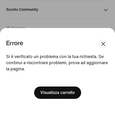
Sconto Community
Svizzera
Errore
©
2026
Nike, Inc. Tutti i diritti riservati
We think you are in United States.
Guide
Update your location?
Si è verificato un problema con la tua richiesta. Se
Condizioni d'uso
continui a riscontrare problemi, prova ad aggiornare
Condizioni di vendita
la pagina.
Svizzera
United States
Dati aziendali
Informativa sulla privacy e sui cookie
[ Code: D1B61E47 ]
Impostazioni relative a privacy e cookie
Visualizza carrello